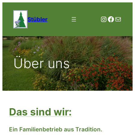
Zum
Inhalt
Instagra
Facebo
E-Mail
Stübler
springen
Über uns
Das sind wir:
Ein Familienbetrieb aus Tradition.