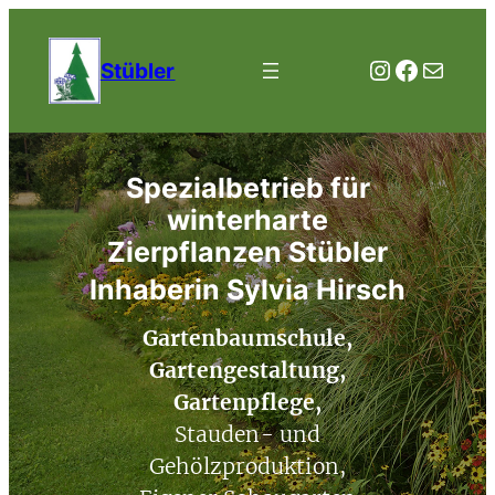
Zum
Inhalt
Instagra
Facebo
E-Mail
Stübler
springen
Spezialbetrieb für
winterharte
Zierpflanzen Stübler
Inhaberin Sylvia Hirsch
Gartenbaumschule,
Gartengestaltung,
Gartenpflege,
Stauden- und
Gehölzproduktion,