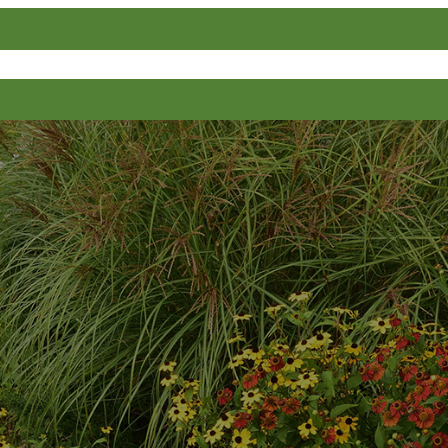
 uns
Events
Service
Pflanzenlis
Unser Pflanzengarten